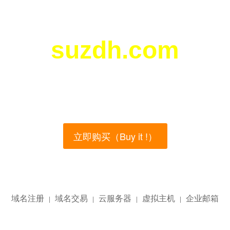
suzdh.com
您所访问的域名正在西部数码（west.cn）出售！
main name is currently for sale on the west.cn, Buy
立即购买（Buy it !）
域名注册
域名交易
云服务器
虚拟主机
企业邮箱
|
|
|
|